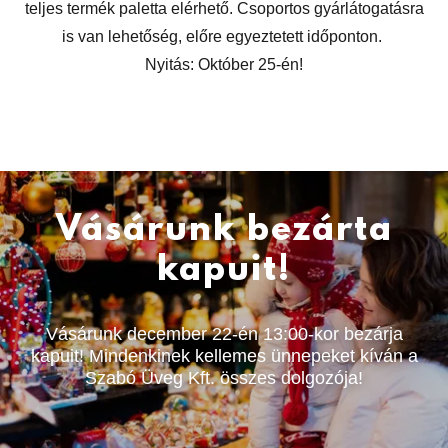
teljes termék paletta elérhető. Csoportos gyárlátogatásra
is van lehetőség, előre egyeztetett időponton.
Nyitás: Október 25-én!
Vásárunk bezárta
kapuit!
Vásárunk december 22-én 13:00-kor bezárja
kapuit! Mindenkinek kellemes ünnepeket kíván a
Szabó Üveg Kft. összes dolgozója!